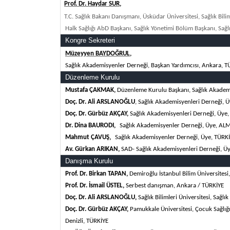
Prof. Dr. Haydar SUR,
T.C. Sağlık Bakanı Danışmanı, Üsküdar Üniversitesi, Sağlık Bilim
Halk Sağlığı AbD Başkanı, Sağlık Yönetimi Bölüm Başkanı, Sağl
Kongre Sekreteri
Müzeyyen BAYDOĞRUL,
Sağlık Akademisyenler Derneği, Başkan Yardımcısı, Ankara,
T
Düzenleme Kurulu
Mustafa ÇAKMAK,
Düzenleme Kurulu Başkanı,
Sağlık Akadem
Doç. Dr. Ali ARSLANOĞLU
,
Sağlık Akademisyenleri Derneği, 
Doç. Dr. Gürbüz AKÇAY,
Sağlık Akademisyenleri Derneği, Üye
Dr. Dina BAURODI,
Sağlık Akademisyenler Derneği, Üye
,
AL
Mahmut ÇAVUŞ,
Sağlık Akademisyenler Derneği, Üye,
TÜRKİ
Av. Gürkan ARIKAN,
SAD- Sağlık Akademisyenleri Derneği, Ü
Danışma Kurulu
Prof. Dr. Birkan TAPAN,
Demiroğlu İstanbul Bilim Üniversitesi,
Prof. Dr. İsmail ÜSTEL,
Serbest danışman, Ankara /
TÜRKİYE
Doç. Dr. Ali ARSLANOĞLU,
Sağlık Bilimleri Üniversitesi, Sağl
Doç. Dr.
Gürbüz AKÇAY,
Pamukkale Üniversitesi, Çocuk Sağlığı
Denizli,
TÜRKİYE