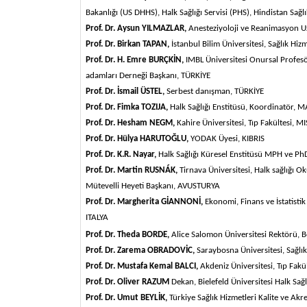
Bakanlığı (US DHHS), Halk Sağlığı Servisi (PHS), Hindistan Sağl
Prof. Dr. Aysun YILMAZLAR,
Anesteziyoloji ve Reanimasyon U
Prof. Dr. Birkan TAPAN,
İstanbul Bilim Üniversitesi, Sağlık H
Prof. Dr. H. Emre BURÇKİN,
IMBL Üniversitesi Onursal Profesö
adamları Derneği Başkanı,
TÜRKİYE
Prof. Dr. İsmail ÜSTEL,
Serbest danışman,
TÜRKİYE
Prof. Dr. Fimka TOZIJA,
Halk Sağlığı Enstitüsü,
Koordinatör,
MA
Prof. Dr. Hesham NEGM,
Kahire Üniversitesi, Tıp Fakültesi,
MI
Prof. Dr. Hülya HARUTOĞLU,
YODAK Üyesi,
KIBRIS
Prof. Dr. K.R. Nayar,
Halk Sağlığı Küresel Enstitüsü MPH ve Ph
Prof. Dr. Martin RUSNÁK,
Tirnava Üniversitesi, Halk sağlığı 
Mütevelli Heyeti Başkanı,
AVUSTURYA
Prof. Dr. Margherita GİANNONİ,
Ekonomi, Finans ve İstatisti
ITALYA
Prof. Dr. Theda BORDE,
Alice Salomon Üniversitesi Rektörü,
B
Prof. Dr. Zarema OBRADOVİC,
Saraybosna Üniversitesi, Sağlı
Prof. Dr. Mustafa Kemal BALCI,
Akdeniz Üniversitesi, Tıp Fakü
Prof. Dr. Oliver RAZUM
Dekan, Bielefeld Üniversitesi Halk Sağl
Prof. Dr. Umut BEYLİK,
Türkiye Sağlık Hizmetleri Kalite ve A