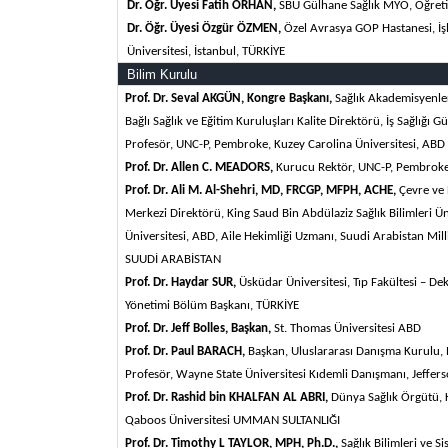
Dr. Öğr. Üyesi Fatih ORHAN,
SBÜ Gülhane Sağlık MYO, Öğreti
Dr. Öğr. Üyesi Özgür ÖZMEN,
Özel Avrasya GOP Hastanesi, İşl
Üniversitesi,
İstanbul,
TÜRKİYE
Bilim Kurulu
Prof. Dr. Seval AKGÜN, Kongre Başkanı,
Sağlık Akademisyenler
Bağlı Sağlık ve Eğitim Kuruluşları Kalite Direktörü, İş Sağlığı 
Profesör, UNC-P, Pembroke, Kuzey Carolina Üniversitesi,
ABD
Prof. Dr. Allen C. MEADORS,
Kurucu Rektör,
UNC-P, Pembroke,
Prof. Dr. Ali M. Al-Shehri, MD, FRCGP, MFPH, ACHE,
Çevre ve 
Merkezi Direktörü, King Saud Bin Abdülaziz Sağlık Bilimleri Ü
Üniversitesi, ABD, Aile Hekimliği Uzmanı, Suudi Arabistan Mill
SUUDİ ARABİSTAN
Prof. Dr. Haydar SUR,
Üsküdar Üniversitesi, Tıp Fakültesi – Dek
Yönetimi Bölüm Başkanı
, TÜRKİYE
Prof. Dr. Jeff Bolles, Başkan,
St. Thomas Üniversitesi
ABD
Prof. Dr. Paul BARACH,
Başkan, Uluslararası Danışma Kurulu, R
Profesör, Wayne State Üniversitesi Kıdemli Danışmanı, Jeffers
Prof. Dr. Rashid bin KHALFAN AL ABRI,
Dünya Sağlık Örgütü, K
Qaboos Üniversitesi
UMMAN SULTANLIĞI
Prof. Dr. Timothy L TAYLOR, MPH, Ph.D.,
Sağlık Bilimleri ve S