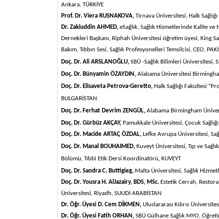
Ankara,
TÜRKİYE
Prof. Dr. Viera RUSNAKOVA,
Tirnava Üniversitesi, Halk Sağlığ
Dr. Zakiuddin AHMED,
eSağlık, Sağlık Hizmetlerinde Kalite ve
Dernekleri Başkanı, Riphah Üniversitesi öğretim üyesi, King Sa
Bakım, Tıbbın Sesi, Sağlık Profesyonelleri Temsilcisi, CEO,
PAK
Doç. Dr. Ali ARSLANOĞLU,
SBÜ -Sağlık Bilimleri Üniversitesi,
Doç. Dr. Bünyamin ÖZAYDIN,
Alabama Üniversitesi Birmingha
Doç. Dr. Elisaveta Petrova-Geretto,
Halk Sağlığı Fakültesi “Pr
BULGARİSTAN
Doç. Dr. Ferhat Devrim ZENGÜL,
Alabama Birmingham Ünivers
Doç. Dr. Gürbüz AKÇAY,
Pamukkale Üniversitesi, Çocuk Sağlığı 
Doç. Dr. Macide ARTAÇ ÖZDAL,
Lefke Avrupa Üniversitesi, Sağl
Doç. Dr. Manal BOUHAIMED,
Kuveyt Üniversitesi, Tıp ve Sağlık
Bölümü, Tıbbi Etik Dersi Koordinatörü,
KUVEYT
Doç. Dr. Sandra C. Buttigieg,
Malta Üniversitesi, Sağlık Hizme
Doç. Dr. Yousra H. AlJazairy, BDS, MSc.
Estetik Cerrah, Restorat
Üniversitesi, Riyadh,
SUUDİ ARABİSTAN
Dr. Öğr. Üyesi D. Cem DİKMEN,
Uluslararası Kıbrıs Üniversites
Dr. Öğr. Üyesi Fatih ORHAN,
SBÜ Gülhane Sağlık MYO, Öğretim