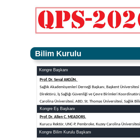
Bilim Kurulu
Kongre Başkanı
Prof. Dr. Seval AKGÜN,
Sağlık Akademisyenleri Derneği Başkanı, Başkent Üniversitesi H
Direktörü, İş Sağlığı Güvenliği ve Çevre Birimleri Koordinatör
Carolina Üniversitesi,
ABD
, St. Thomas Üniversitesi, Sağlık Bil
Kongre Eş Başkanı
Prof. Dr. Allen C. MEADORS,
Kurucu Rektör, UNC-P, Pembroke, Kuzey Carolina Üniversites
Kongre Bilim Kurulu Başkanı