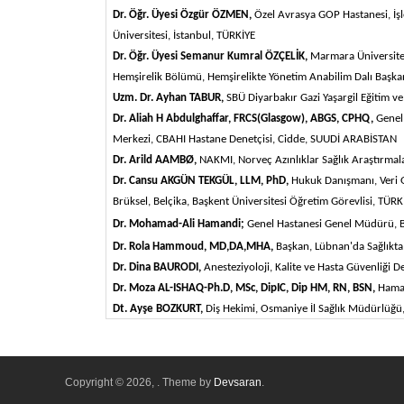
Dr. Öğr. Üyesi Özgür ÖZMEN,
Özel Avrasya GOP Hastanesi, İşl
Üniversitesi,
İstanbul,
TÜRKİYE
Dr. Öğr. Üyesi Semanur Kumral ÖZÇELİK,
Marmara Üniversitesi
Hemşirelik Bölümü, Hemşirelikte Yönetim Anabilim Dalı Başkan
Uzm. Dr. Ayhan TABUR,
SBÜ Diyarbakır Gazi Yaşargil Eğitim v
Dr. Aliah H Abdulghaffar, FRCS(Glasgow), ABGS, CPHQ,
Genel 
Merkezi, CBAHI Hastane Denetçisi, Cidde,
SUUDİ ARABİSTAN
Dr. Arild AAMBØ,
NAKMI, Norveç Azınlıklar Sağlık Araştırmalar
Dr. Cansu AKGÜN TEKGÜL, LLM, PhD,
Hukuk Danışmanı, Veri G
Brüksel, Belçika, Başkent Üniversitesi Öğretim Görevlisi,
TÜRK
Dr. Mohamad-Ali Hamandi;
Genel Hastanesi Genel Müdürü, 
Dr. Rola Hammoud, MD,DA,MHA,
Başkan, Lübnan'da Sağlıkta
Dr. Dina BAURODI,
Anesteziyoloji, Kalite ve Hasta Güvenliği 
Dr. Moza AL-ISHAQ-Ph.D, MSc, DipIC, Dip HM, RN, BSN,
Hama
Dt. Ayşe BOZKURT,
Diş Hekimi, Osmaniye İl Sağlık Müdürlüğ
Copyright © 2026,
. Theme by
Devsaran
.