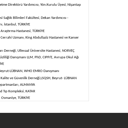
etme Direktörü Yardımcısı, Yön.Kurulu Üyesi, Nişantaşı
 Sağlık Bilimleri Fakültesi, Dekan Yardımcısı -
ı, İstanbul,
TÜRKİYE
e Araştırma Hastanesi,
TÜRKİYE
Cerrahi Uzmanı, King Abdullaziz Hastanesi ve Kanser
ı Derneği, Ullevaal Üniversite Hastanesi,
NORVEÇ
izliliği Danışmanı LLM, PhD, CIPP/E, Avrupa Okul Ağı
İYE
Beyrut-
LÜBNAN,
WHO EMRO Danışmanı
 Kalite ve Güvenlik Derneği,LSQSH, Beyrut-
LÜBNAN
Departmanları,
ALMANYA
d Tıp Kompleksi,
KATAR
ü, Osmaniye,
TÜRKİYE