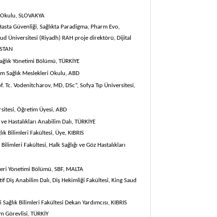
ı Okulu,
SLOVAKYA
 Hasta Güvenliği,
Sağlıkta Paradigma, Pharm Evo,
ud Üniversitesi (Riyadh) RAH proje direktörü, Dijital
İSTAN
 Sağlık Yönetimi Bölümü,
TÜRKİYE
m Sağlık Meslekleri Okulu
, ABD
of. Tc. Vodenitcharov, MD, DSc”, Sofya Tıp Üniversitesi,
itesi, Öğretim Üyesi,
ABD
ve Hastalıkları Anabilim Dalı,
TÜRKİYE
ık Bilimleri Fakültesi, Üye,
KIBRIS
 Bilimleri Fakültesi, Halk Sağlığı ve Göz Hastalıkları
tleri Yönetimi Bölümü, SBF,
MALTA
if Diş Anabilim Dalı, Diş Hekimliği Fakültesi, King Saud
i Sağlık Bilimleri Fakültesi Dekan Yardımcısı,
KIBRIS
 Görevlisi,
TÜRKİY