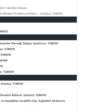
leri Fakültesi Dekanı,
ık Bilimleri Enstitüsü Müdürü – İstanbul,
TÜRKİYE
ÜRKİYE
isyenler Derneği, Başkan Yardımcısı,
TÜRKİYE
Üye,
TÜRKİYE
,
TÜRKİYE
MANYA
YE
ye,
TÜRKİYE
 İstanbul,
TÜRKİYE
ık Yönetimi Bölümü, İstanbul,
TÜRKİYE
 ve Hastalıkları Anabilim Dalı, Başhekim Yardımcısı,