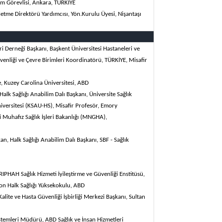
m Görevlisi, Ankara,
TÜRKİYE
etme Direktörü Yardımcısı, Yön.Kurulu Üyesi, Nişantaşı
i Derneği Başkanı, Başkent Üniversitesi Hastaneleri ve
Güvenliği ve Çevre Birimleri Koordinatörü,
TÜRKİYE
, Misafir
 Kuzey Carolina Üniversitesi
, ABD
Halk Sağlığı Anabilim Dalı Başkanı,
Üniversite Sağlık
niversitesi (KSAU-HS), Misafir Profesör, Emory
i Muhafız Sağlık İşleri Bakanlığı (MNGHA),
an, Halk Sağlığı Anabilim Dalı Başkanı, SBF - Sağlık
IPHAH Sağlık Hizmeti İyileştirme ve Güvenliği Enstitüsü,
on Halk Sağlığı Yüksekokulu,
ABD
alite ve Hasta Güvenliği İşbirliği Merkezi Başkanı,
Sultan
istemleri Müdürü, ABD Sağlık ve İnsan Hizmetleri