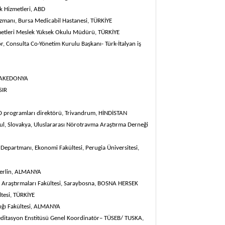
ık Hizmetleri,
ABD
zmanı, Bursa Medicabil Hastanesi,
TÜRKİYE
izmetleri Meslek Yüksek Okulu Müdürü,
TÜRKİYE
r, Consulta Co-Yönetim Kurulu Başkanı- Türk-İtalyan iş
KEDONYA
SIR
D programları direktörü,
Trivandrum,
HİNDİSTAN
Okul, Slovakya, Uluslararası Nörotravma Araştırma Derneği
k Departmanı, Ekonomi Fakültesi, Perugia Üniversitesi,
erlin, ALMANYA
k Araştırmaları Fakültesi, Saraybosna,
BOSNA HERSEK
ltesi,
TÜRKİYE
ığı Fakültesi,
ALMANYA
kreditasyon Enstitüsü Genel Koordinatör– TÜSEB/ TUSKA,