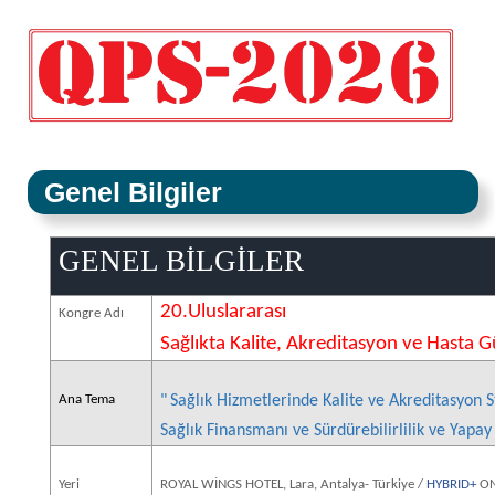
Genel Bilgiler
GENEL BİLGİLER
20.Uluslararası
Kongre Adı
Sağlıkta Kalite, Akreditasyon ve Hasta 
Ana Tema
"
Sağlık Hizmetlerinde Kalite ve Akreditasyon S
Sağlık Finansmanı ve Sürdürebilirlilik ve Yapay
Yeri
ROYAL WİNGS HOTEL, Lara, Antalya- Türkiye /
HYBRID+
ONL