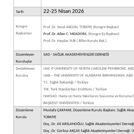
22-25 Nisan 2026
Tarih
Kongre
Prof. Dr. Seval AKGÜN, TÜRKİYE (Kongre Başkan)
Başkanları
Prof. Dr. Allen C. MEADORS,
(Kongre Eş-Başkanı)
Prof. Dr. Haydar SUR ( Bilim Kurulu Bşk.)
Düzenleyen
SAD
- SAĞLIK AKADEMİSYENLERİ DERNEĞİ
Kuruluşlar
Destekleyen
UNC-P
UNIVERSITY OF NORTH CAROLINE-PEMBROKE, AB
Kuruluş
UAB –
THE UNIVERSITY OF ALABAMA BIRMINGHAM, ABD
T.C. Sağlık Bakanlığı
/ Türkiye
TSE,
Türk Standartları Enstitüsü / Türkiye
HAKSAD,
Hasta ve Hasta Yakınlarını Savunma ve Koruma D
BAŞKENT ÜNİVERSİTESİ
/ Türkiye
Düzenleme
Mustafa ÇAKMAK,
Düzenleme Kurulu Başkanı, Sağlık Akad
Kurulu
TÜRKİYE
Doç. Dr. Ali ARSLANOĞLU,
Sağlık Akademisyenleri Derneği
Doç. Dr. Gürbüz AKÇAY,
Sağlık Akademisyenleri Derneği, 