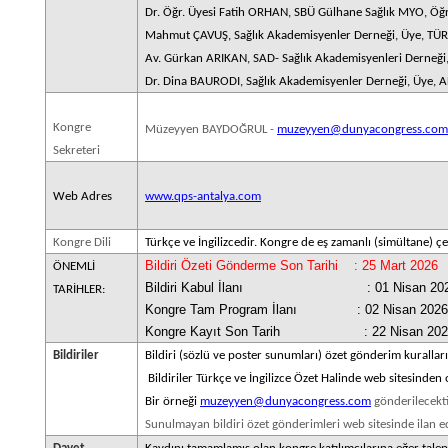
Dr. Öğr. Üyesi Fatih ORHAN,
SBÜ Gülhane Sağlık MYO, Öğre
Mahmut ÇAVUŞ,
Sağlık Akademisyenler Derneği, Üye, TÜR
Av. Gürkan ARIKAN,
SAD- Sağlık Akademisyenleri Derneği
Dr. Dina BAURODI,
Sağlık Akademisyenler Derneği, Üye,
Kongre
Müzeyyen BAYDOĞRUL -
muzeyyen@dunyacongress.
com
Sekreteri
Web Adres
www.qps-antalya.com
Kongre Dili
Türkçe ve İngilizcedir. Kongre de eş zamanlı (simültane) çev
Bildiri Özeti Gönderme Son Tarihi : 25 Mart 2026
ÖNEMLİ
Bildiri Kabul İlanı : 01 Nisan 20
TARİHLER:
Kongre Tam Program İlanı : 02 Nisan 2026
Kongre Kayıt Son Tarih : 22 Nisan 202
Bildiriler
Bildiri (sözlü ve poster sunumları) özet gönderim kuralları
Bildiriler Türkçe ve İngilizce Özet Halinde web sitesinden 
Bir örneği
muzeyyen@dunyacongress.com
gönderilecekti
Sunulmayan bildiri özet gönderimleri web sitesinde ilan e