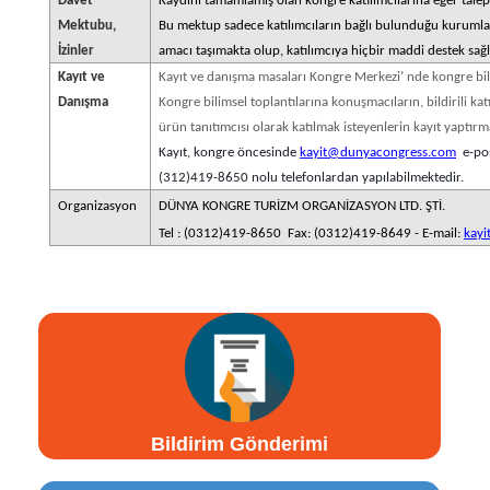
Davet
Kaydını tamamlamış olan kongre katılımcılarına eğer tale
Mektubu,
Bu mektup sadece katılımcıların bağlı bulunduğu kurumla
İzinler
amacı taşımakta olup, katılımcıya hiçbir maddi destek sağ
Kayıt ve
Kayıt ve danışma masaları Kongre Merkezi’ nde kongre bilim
Danışma
Kongre bilimsel toplantılarına konuşmacıların, bildirili katı
ürün tanıtımcısı olarak katılmak isteyenlerin kayıt yaptır
Kayıt, kongre öncesinde
kayit@dunyacongress.com
e-pos
(312)419-8650 nolu telefonlardan yapılabilmektedir.
Organizasyon
DÜNYA KONGRE TURİZM ORGANİZASYON LTD. ŞTİ.
Tel : (0312)419-8650 Fax: (0312)419-8649 -
E-mail:
kay
Bildirim Gönderimi